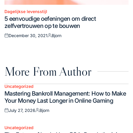
Dagelijkse levensstijl
Posted
5 eenvoudige oefeningen om direct
in
zelfvertrouwen op te bouwen
December 30, 2021
Bjorn
Posted
Posted
on
by
More From Author
Uncategorized
Posted
Mastering Bankroll Management: How to Make
in
Your Money Last Longer in Online Gaming
July 27, 2026
Bjorn
Posted
Posted
on
by
Uncategorized
Posted