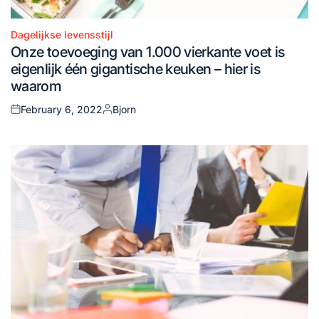
Dagelijkse levensstijl
Posted
Onze toevoeging van 1.000 vierkante voet is
in
eigenlijk één gigantische keuken – hier is
waarom
February 6, 2022
Bjorn
Posted
Posted
on
by