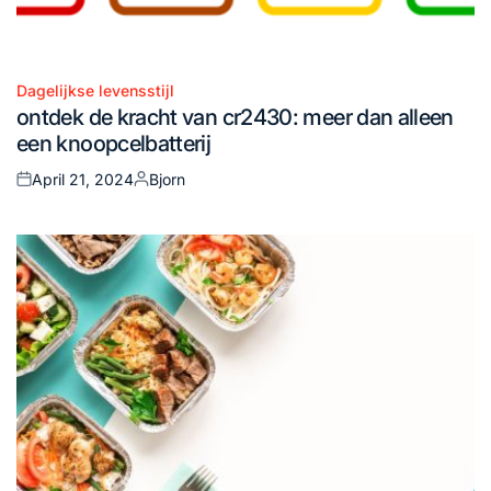
Dagelijkse levensstijl
Posted
ontdek de kracht van cr2430: meer dan alleen
in
een knoopcelbatterij
April 21, 2024
Bjorn
Posted
Posted
on
by