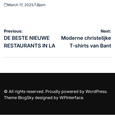
March 17, 2025
Bjorn
Posted
Posted
on
by
Post
Previous:
Next:
navigation
DE BESTE NIEUWE
Moderne christelijke
RESTAURANTS IN LA
T-shirts van Bant
© All rights reserved. Proudly powered by WordPress.
Theme BlogSky designed by
WPInterface
.