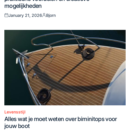
mogelijkheden
January 21, 2026
Bjorn
Posted
Posted
on
by
Levensstijl
Posted
Alles wat je moet weten over biminitops voor
in
jouw boot