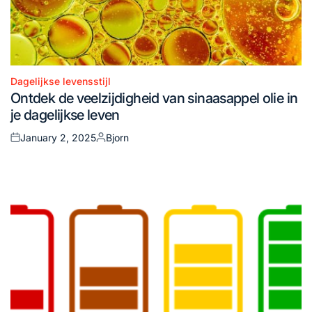
Dagelijkse levensstijl
Posted
Ontdek de veelzijdigheid van sinaasappel olie in
in
je dagelijkse leven
January 2, 2025
Bjorn
Posted
Posted
on
by