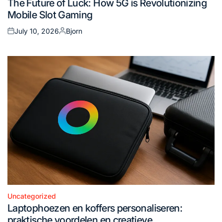
The Future of Luck: How 5G is Revolutionizing
in
Mobile Slot Gaming
July 10, 2026
Bjorn
Posted
Posted
on
by
Uncategorized
Posted
Laptophoezen en koffers personaliseren:
in
praktische voordelen en creatieve