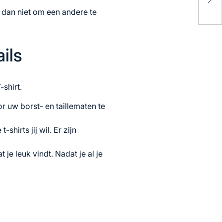
Een
l dan niet om een ​​andere te
ils
shirt.
r uw borst- en taillematen te
 t-shirts
jij wil. Er zijn
 je leuk vindt. Nadat je al je