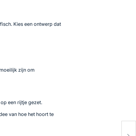
afisch. Kies een ontwerp dat
moeilijk zijn om
p een rijtje gezet.
idee van hoe het hoort te
Tha