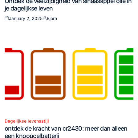
Ontdek de veelzijdigheid van sinaasappel olie in
in
je dagelijkse leven
January 2, 2025
Bjorn
Posted
Posted
on
by
Dagelijkse levensstijl
Posted
ontdek de kracht van cr2430: meer dan alleen
in
een knoopcelbatterij