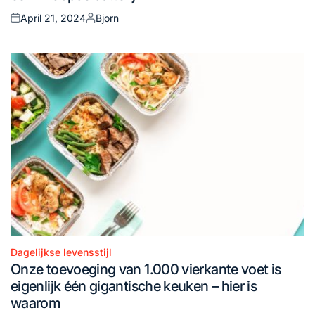
April 21, 2024
Bjorn
Posted
Posted
on
by
Dagelijkse levensstijl
Posted
Onze toevoeging van 1.000 vierkante voet is
in
eigenlijk één gigantische keuken – hier is
waarom