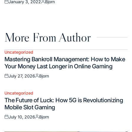
January 3, 2022
Bjorn
Posted
Posted
on
by
More From Author
Uncategorized
Posted
Mastering Bankroll Management: How to Make
in
Your Money Last Longer in Online Gaming
July 27, 2026
Bjorn
Posted
Posted
on
by
Uncategorized
Posted
The Future of Luck: How 5G is Revolutionizing
in
Mobile Slot Gaming
July 10, 2026
Bjorn
Posted
Posted
on
by