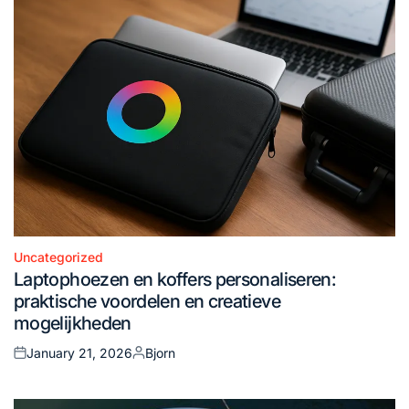
Uncategorized
Posted
Laptophoezen en koffers personaliseren:
in
praktische voordelen en creatieve
mogelijkheden
January 21, 2026
Bjorn
Posted
Posted
on
by