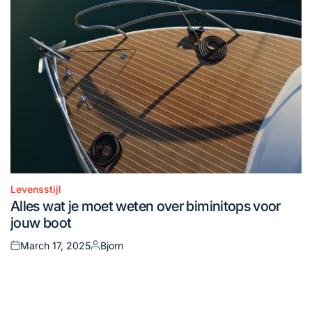
Levensstijl
Posted
Alles wat je moet weten over biminitops voor
in
jouw boot
March 17, 2025
Bjorn
Posted
Posted
on
by