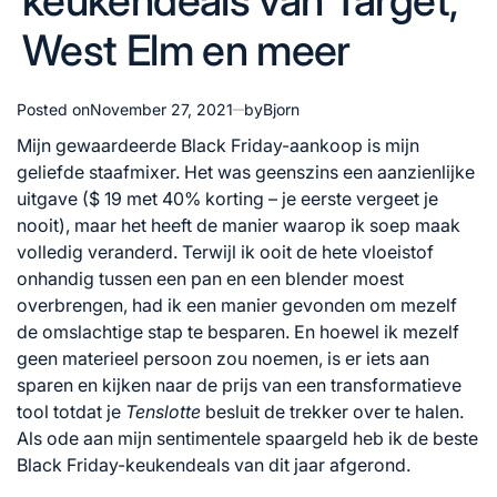
keukendeals van Target,
West Elm en meer
Posted on
November 27, 2021
by
Bjorn
Mijn gewaardeerde Black Friday-aankoop is mijn
geliefde staafmixer. Het was geenszins een aanzienlijke
uitgave ($ 19 met 40% korting – je eerste vergeet je
nooit), maar het heeft de manier waarop ik soep maak
volledig veranderd. Terwijl ik ooit de hete vloeistof
onhandig tussen een pan en een blender moest
overbrengen, had ik een manier gevonden om mezelf
de omslachtige stap te besparen. En hoewel ik mezelf
geen materieel persoon zou noemen, is er iets aan
sparen en kijken naar de prijs van een transformatieve
tool totdat je
Tenslotte
besluit de trekker over te halen.
Als ode aan mijn sentimentele spaargeld heb ik de beste
Black Friday-keukendeals van dit jaar afgerond.