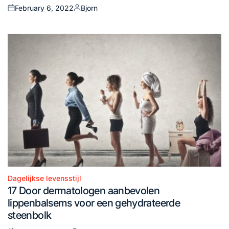
February 6, 2022
Bjorn
Posted
Posted
on
by
Dagelijkse levensstijl
Posted
17 Door dermatologen aanbevolen
in
lippenbalsems voor een gehydrateerde
steenbolk