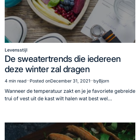
Levensstijl
Posted
De sweatertrends die iedereen
in
deze winter zal dragen
4 min read
Posted on
December 31, 2021
by
Bjorn
Estimated
read
Wanneer de temperatuur zakt en je je favoriete gebreide
time
trui of vest uit de kast wilt halen wat best wel…