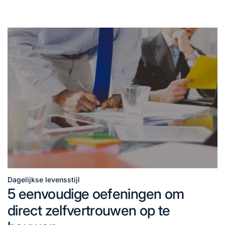
Dagelijkse levensstijl
Posted
5 eenvoudige oefeningen om
in
direct zelfvertrouwen op te