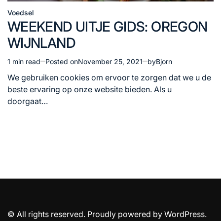
Voedsel
Posted
WEEKEND UITJE GIDS: OREGON
in
WIJNLAND
1 min read
Posted on
November 25, 2021
by
Bjorn
Estimated
read
We gebruiken cookies om ervoor te zorgen dat we u de
time
beste ervaring op onze website bieden. Als u
doorgaat…
© All rights reserved. Proudly powered by WordPress.